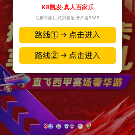
K8凯发·真人百家乐
注册享豪礼·亿万奖池·开户送8888