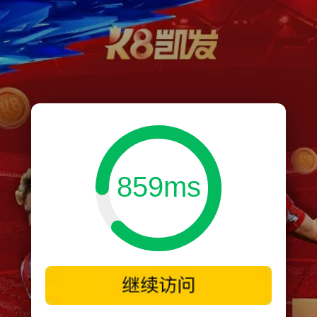
859ms